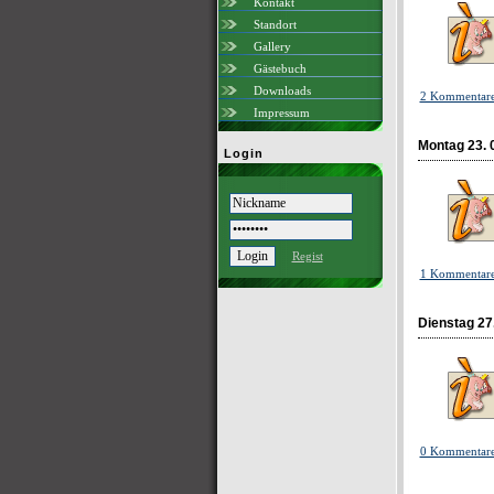
Kontakt
Standort
Gallery
Gästebuch
Downloads
2 Kommentar
Impressum
Montag 23. 
Login
Regist
1 Kommentar
Dienstag 27
0 Kommentar