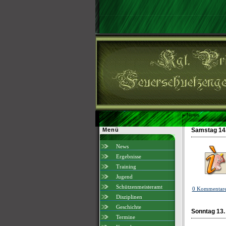
»
News
Menü
Samstag 14.
News
Ergebnisse
Training
Jugend
Schützenmeisteramt
0 Kommentar
Disziplinen
Geschichte
Sonntag 13.
Termine