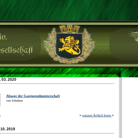
 03. 2020
Absage der Gaujugendmeisterschaft
von Schubser
»
«
e
ganzen Artikel lesen
 10. 2019