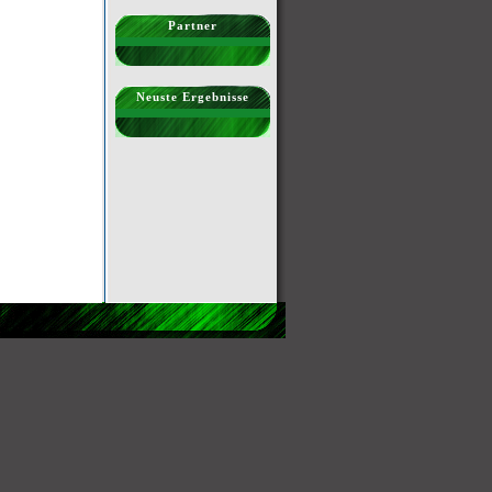
Partner
Neuste Ergebnisse