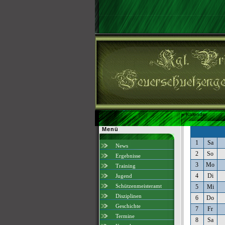
»
Kalender
Menü
1
Sa
News
2
So
Ergebnisse
3
Mo
Training
4
Di
Jugend
Schützenmeisteramt
5
Mi
Disziplinen
6
Do
Geschichte
7
Fr
Termine
8
Sa