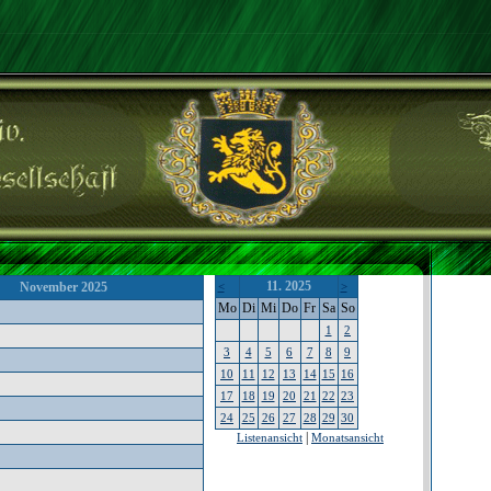
11. 2025
November 2025
<
>
Mo
Di
Mi
Do
Fr
Sa
So
1
2
3
4
5
6
7
8
9
10
11
12
13
14
15
16
17
18
19
20
21
22
23
24
25
26
27
28
29
30
|
Listenansicht
Monatsansicht