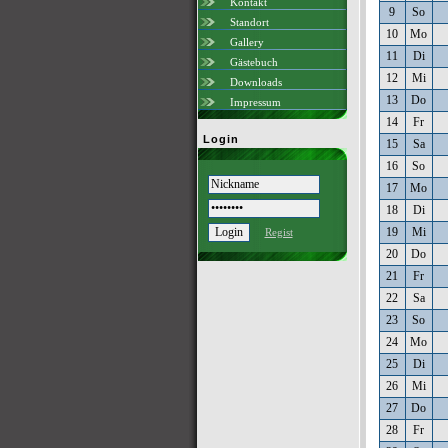
Kontakt
9
So
Standort
10
Mo
Gallery
11
Di
Gästebuch
12
Mi
Downloads
13
Do
Impressum
14
Fr
Login
15
Sa
16
So
17
Mo
18
Di
19
Mi
Regist
20
Do
21
Fr
22
Sa
23
So
24
Mo
25
Di
26
Mi
27
Do
28
Fr