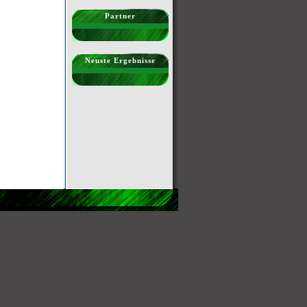
Partner
Neuste Ergebnisse