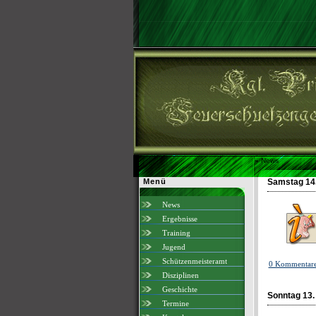
»
News
Menü
Samstag 14.
News
Ergebnisse
Training
Jugend
Schützenmeisteramt
0 Kommentar
Disziplinen
Geschichte
Sonntag 13.
Termine