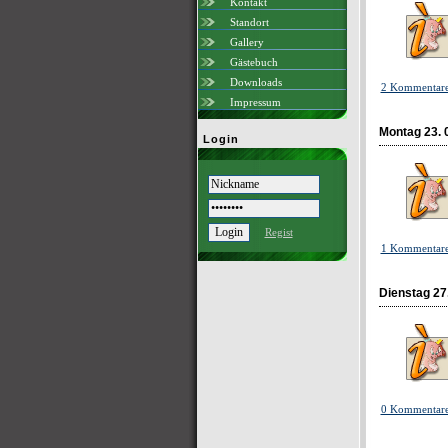
Kontakt
Standort
Gallery
Gästebuch
Downloads
2 Kommentar
Impressum
Montag 23. 
Login
Regist
1 Kommentar
Dienstag 27
0 Kommentar