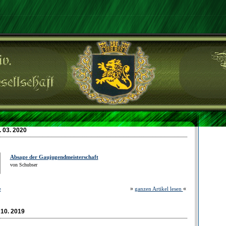
 03. 2020
Absage der Gaujugendmeisterschaft
von Schubser
»
«
e
ganzen Artikel lesen
 10. 2019